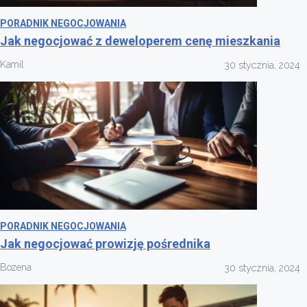
PORADNIK NEGOCJOWANIA
Jak negocjować z deweloperem cenę mieszkania
Kamil
30 stycznia, 2024
PORADNIK NEGOCJOWANIA
Jak negocjować prowizję pośrednika
Bozena
30 stycznia, 2024