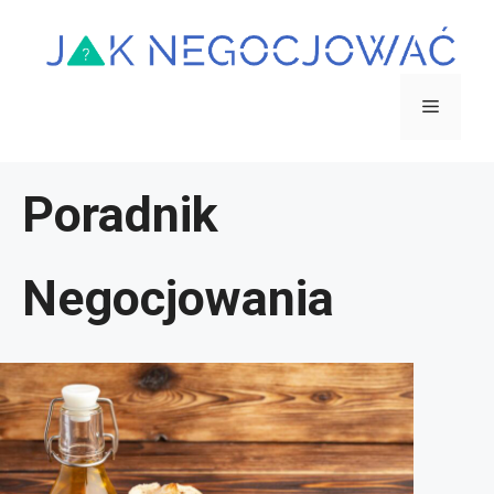
Przejdź
do
treści
Menu
Poradnik
Negocjowania