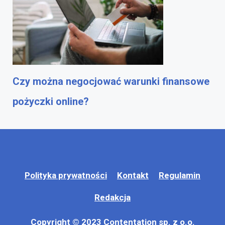
Czy można negocjować warunki finansowe
pożyczki online?
Polityka prywatności
Kontakt
Regulamin
Redakcja
Copyright © 2023 Contentation sp. z o.o.