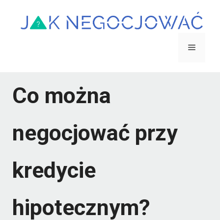
Przejdź
do
treści
Menu
Co można
negocjować przy
kredycie
hipotecznym?