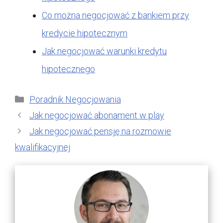
Co można negocjować z bankiem przy
kredycie hipotecznym
Jak negocjować warunki kredytu
hipotecznego
Kategorie
Poradnik Negocjowania
Jak negocjować abonament w play
Jak negocjować pensję na rozmowie
kwalifikacyjnej