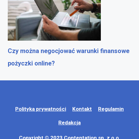
Czy można negocjować warunki finansowe
pożyczki online?
Polityka prywatności
Kontakt
Regulamin
Redakcja
Copyright © 2023 Contentation sp. z o.o.