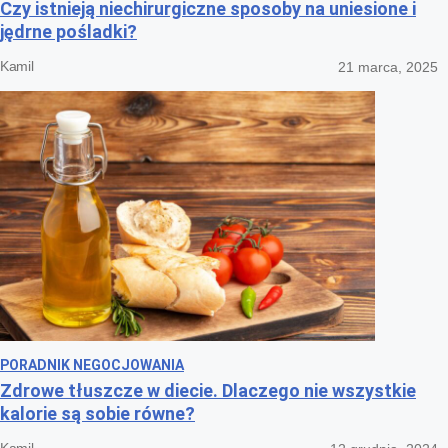
Czy istnieją niechirurgiczne sposoby na uniesione i
jędrne pośladki?
Kamil
21 marca, 2025
PORADNIK NEGOCJOWANIA
Zdrowe tłuszcze w diecie. Dlaczego nie wszystkie
kalorie są sobie równe?