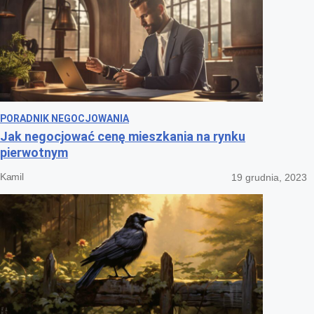
PORADNIK NEGOCJOWANIA
Jak negocjować cenę mieszkania na rynku
pierwotnym
Kamil
19 grudnia, 2023