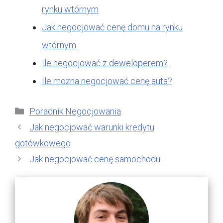
rynku wtórnym
Jak negocjować cenę domu na rynku
wtórnym
Ile negocjować z deweloperem?
Ile można negocjować cenę auta?
Kategorie
Poradnik Negocjowania
Jak negocjować warunki kredytu
gotówkowego
Jak negocjować cenę samochodu