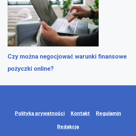
Czy można negocjować warunki finansowe
pożyczki online?
Polityka prywatności
Kontakt
Regulamin
Redakcja