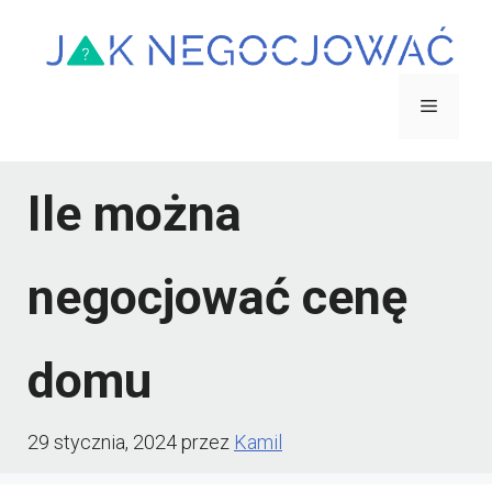
Przejdź
do
treści
Menu
Ile można
negocjować cenę
domu
29 stycznia, 2024
przez
Kamil