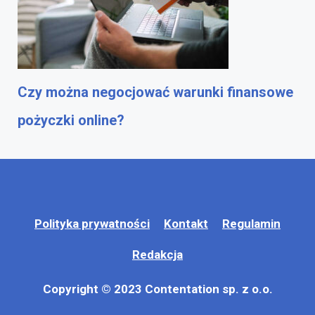
Czy można negocjować warunki finansowe
pożyczki online?
Polityka prywatności
Kontakt
Regulamin
Redakcja
Copyright © 2023 Contentation sp. z o.o.