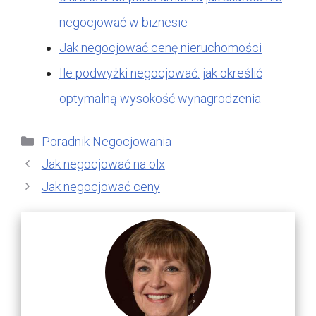
negocjować w biznesie
Jak negocjować cenę nieruchomości
Ile podwyżki negocjować: jak określić
optymalną wysokość wynagrodzenia
Kategorie
Poradnik Negocjowania
Jak negocjować na olx
Jak negocjować ceny