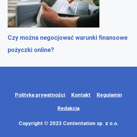
Czy można negocjować warunki finansowe
pożyczki online?
Polityka prywatności
Kontakt
Regulamin
Redakcja
Copyright © 2023 Contentation sp. z o.o.