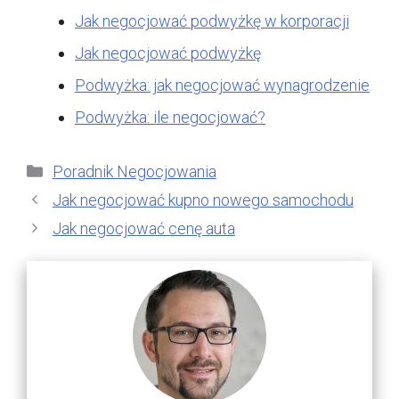
Jak negocjować podwyżkę w korporacji
Jak negocjować podwyżkę
Podwyżka: jak negocjować wynagrodzenie
Podwyżka: ile negocjować?
Kategorie
Poradnik Negocjowania
Jak negocjować kupno nowego samochodu
Jak negocjować cenę auta