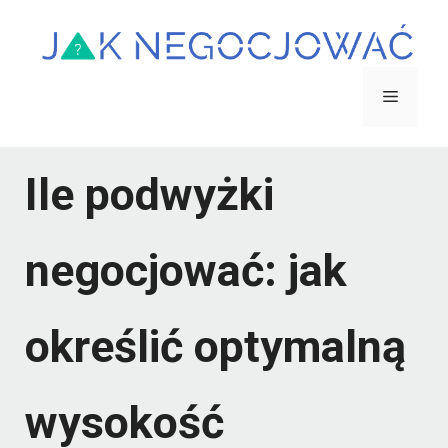
Przejdź
do
treści
Menu
Ile podwyżki
negocjować: jak
określić optymalną
wysokość