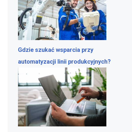
Gdzie szukać wsparcia przy
automatyzacji linii produkcyjnych?