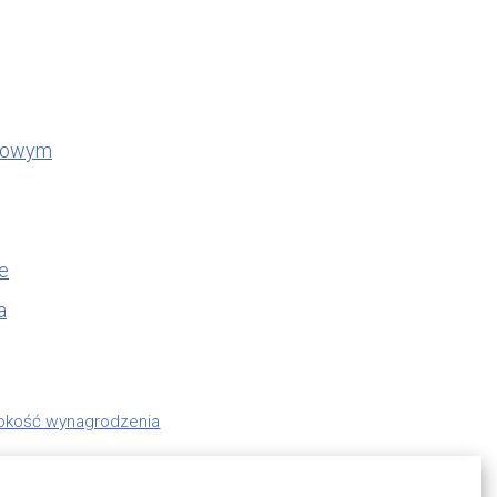
odowym
e
a
sokość wynagrodzenia