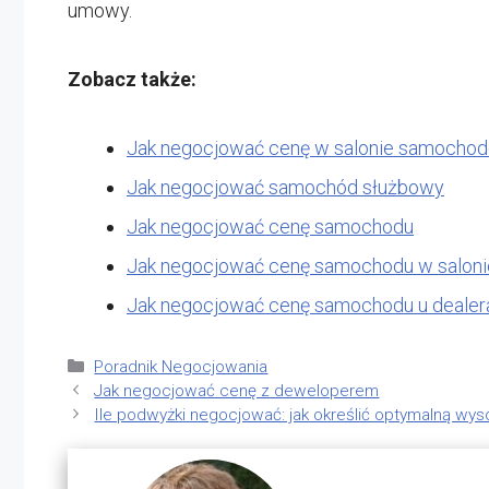
umowy.
Zobacz także:
Jak negocjować cenę w salonie samoch
Jak negocjować samochód służbowy
Jak negocjować cenę samochodu
Jak negocjować cenę samochodu w saloni
Jak negocjować cenę samochodu u dealer
Kategorie
Poradnik Negocjowania
Jak negocjować cenę z deweloperem
Ile podwyżki negocjować: jak określić optymalną wy