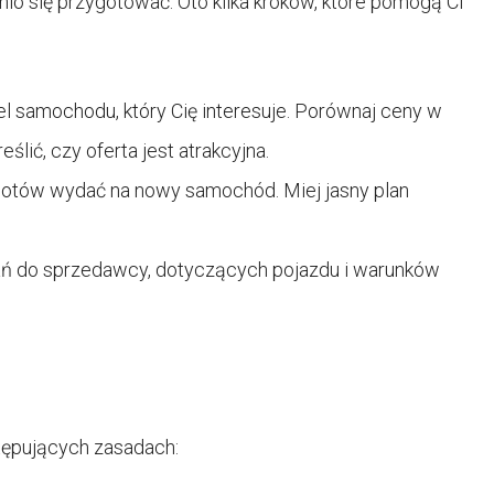
io się przygotować. Oto kilka kroków, które pomogą Ci
el samochodu, który Cię interesuje. Porównaj ceny w
ślić, czy oferta jest atrakcyjna.
 gotów wydać na nowy samochód. Miej jasny plan
tań do sprzedawcy, dotyczących pojazdu i warunków
stępujących zasadach: