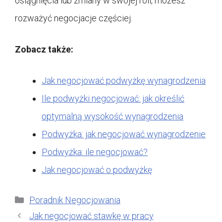
osiągnięcia lub zmiany w swojej roli, możesz
rozważyć negocjacje częściej.
Zobacz także:
Jak negocjować podwyżkę wynagrodzenia
Ile podwyżki negocjować: jak określić
optymalną wysokość wynagrodzenia
Podwyżka: jak negocjować wynagrodzenie
Podwyżka: ile negocjować?
Jak negocjować o podwyżkę
Kategorie
Poradnik Negocjowania
Jak negocjować stawkę w pracy