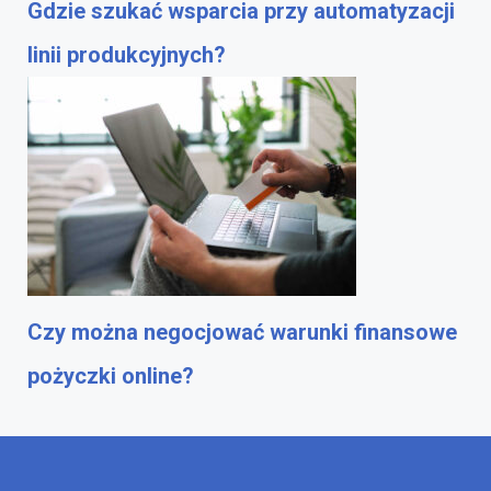
Gdzie szukać wsparcia przy automatyzacji
linii produkcyjnych?
Czy można negocjować warunki finansowe
pożyczki online?