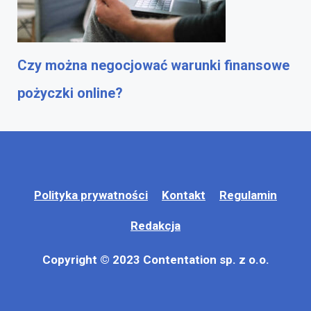
Czy można negocjować warunki finansowe
pożyczki online?
Polityka prywatności
Kontakt
Regulamin
Redakcja
Copyright © 2023 Contentation sp. z o.o.