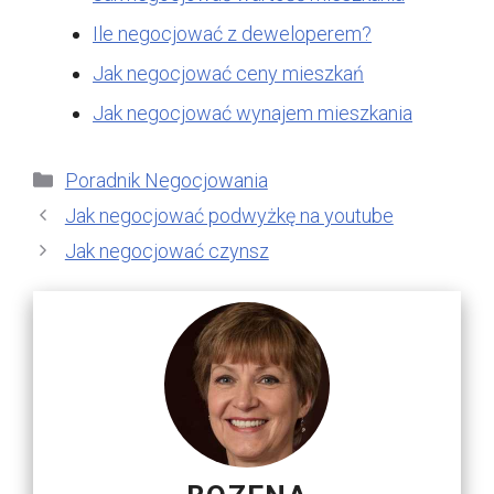
Ile negocjować z deweloperem?
Jak negocjować ceny mieszkań
Jak negocjować wynajem mieszkania
Kategorie
Poradnik Negocjowania
Jak negocjować podwyżkę na youtube
Jak negocjować czynsz