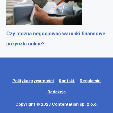
Czy można negocjować warunki finansowe
pożyczki online?
Polityka prywatności
Kontakt
Regulamin
Redakcja
Copyright © 2023 Contentation sp. z o.o.