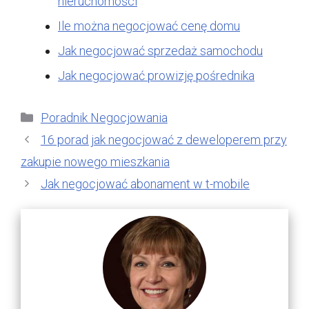
nieruchomości
Ile można negocjować cenę domu
Jak negocjować sprzedaż samochodu
Jak negocjować prowizję pośrednika
Kategorie
Poradnik Negocjowania
16 porad jak negocjować z deweloperem przy
zakupie nowego mieszkania
Jak negocjować abonament w t-mobile