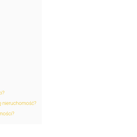
ci?
ję nieruchomość?
omości?