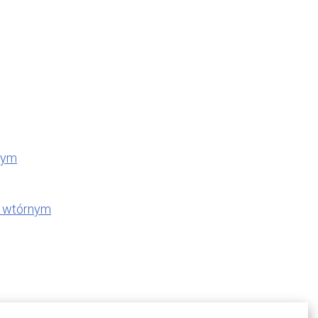
nym
u wtórnym