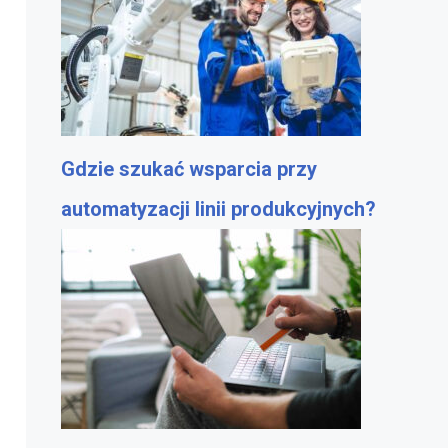
Gdzie szukać wsparcia przy
automatyzacji linii produkcyjnych?