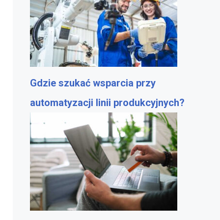
Gdzie szukać wsparcia przy
automatyzacji linii produkcyjnych?