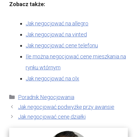
Zobacz także:
Jak negocjować na allegro
Jak negocjować na vinted
Jak negocjować cenę telefonu
Ile można negocjować cenę mieszkania na
rynku wtórnym
Jak negocjować na olx
Kategorie
Poradnik Negocjowania
Jak negocjować podwyżkę przy awansie
Jak negocjować cenę działki