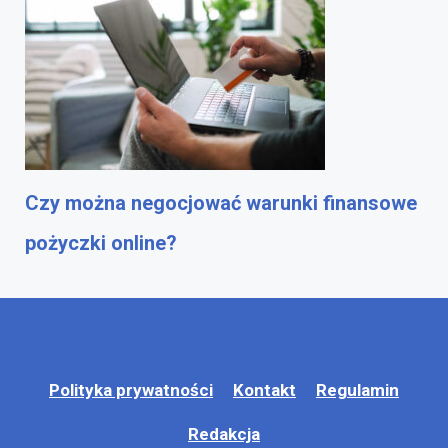
Czy można negocjować warunki finansowe
pożyczki online?
Polityka prywatności
Kontakt
Regulamin
Redakcja