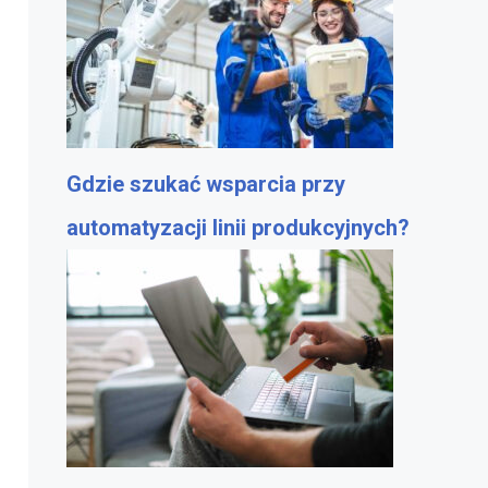
Gdzie szukać wsparcia przy
automatyzacji linii produkcyjnych?