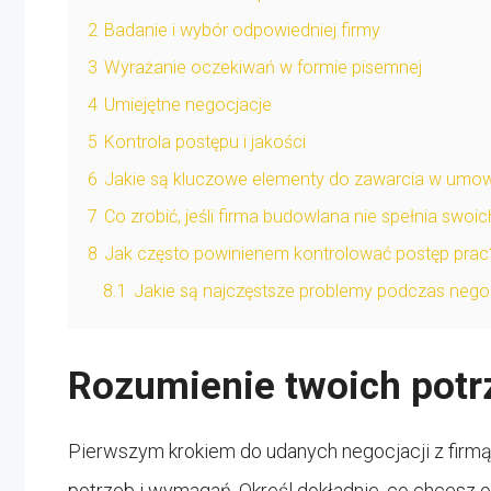
2
Badanie i wybór odpowiedniej firmy
3
Wyrażanie oczekiwań w formie pisemnej
4
Umiejętne negocjacje
5
Kontrola postępu i jakości
6
Jakie są kluczowe elementy do zawarcia w umow
7
Co zrobić, jeśli firma budowlana nie spełnia swo
8
Jak często powinienem kontrolować postęp prac
8.1
Jakie są najczęstsze problemy podczas negoc
Rozumienie twoich potr
Pierwszym krokiem do udanych negocjacji z firm
potrzeb i wymagań. Określ dokładnie, co chcesz o