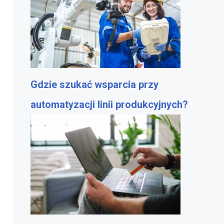
Gdzie szukać wsparcia przy
automatyzacji linii produkcyjnych?