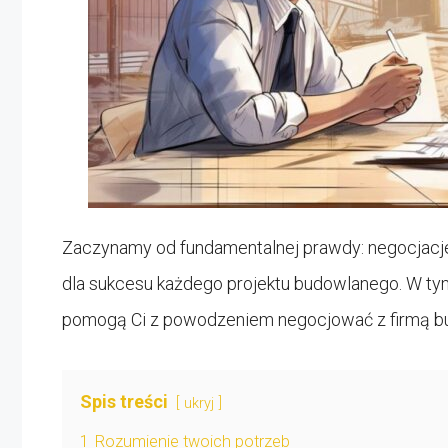
Zaczynamy od fundamentalnej prawdy: negocjacje
dla sukcesu każdego projektu budowlanego. W tym 
pomogą Ci z powodzeniem negocjować z firmą bud
Spis treści
ukryj
1
Rozumienie twoich potrzeb