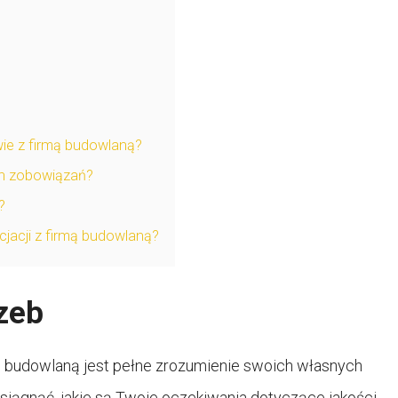
ie z firmą budowlaną?
ich zobowiązań?
?
jacji z firmą budowlaną?
zeb
ą budowlaną jest pełne zrozumienie swoich własnych
siągnąć, jakie są Twoje oczekiwania dotyczące jakości,