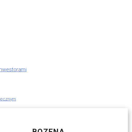
 inwestorami
otecznym
BOZENA