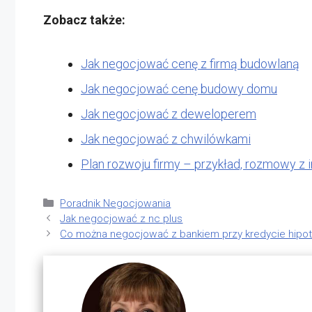
Zobacz także:
Jak negocjować cenę z firmą budowlaną
Jak negocjować cenę budowy domu
Jak negocjować z deweloperem
Jak negocjować z chwilówkami
Plan rozwoju firmy – przykład, rozmowy z
Kategorie
Poradnik Negocjowania
Jak negocjować z nc plus
Co można negocjować z bankiem przy kredycie hip