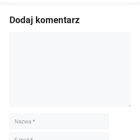
Dodaj komentarz
Komentarz
Nazwa
E-