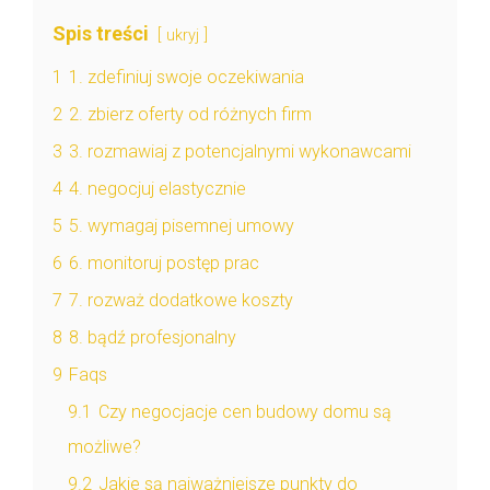
Spis treści
ukryj
1
1. zdefiniuj swoje oczekiwania
2
2. zbierz oferty od różnych firm
3
3. rozmawiaj z potencjalnymi wykonawcami
4
4. negocjuj elastycznie
5
5. wymagaj pisemnej umowy
6
6. monitoruj postęp prac
7
7. rozważ dodatkowe koszty
8
8. bądź profesjonalny
9
Faqs
9.1
Czy negocjacje cen budowy domu są
możliwe?
9.2
Jakie są najważniejsze punkty do