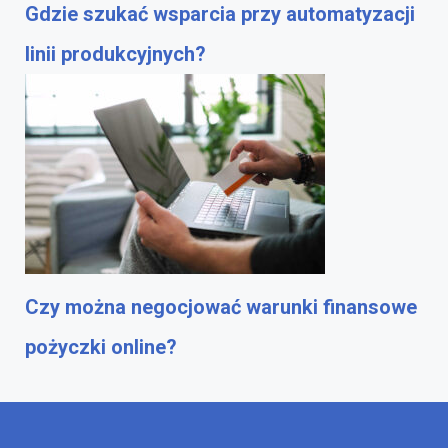
Gdzie szukać wsparcia przy automatyzacji
linii produkcyjnych?
Czy można negocjować warunki finansowe
pożyczki online?