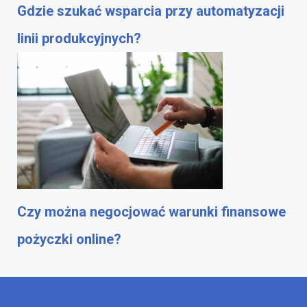
Gdzie szukać wsparcia przy automatyzacji
linii produkcyjnych?
Czy można negocjować warunki finansowe
pożyczki online?