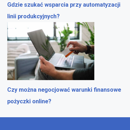
Gdzie szukać wsparcia przy automatyzacji
linii produkcyjnych?
Czy można negocjować warunki finansowe
pożyczki online?