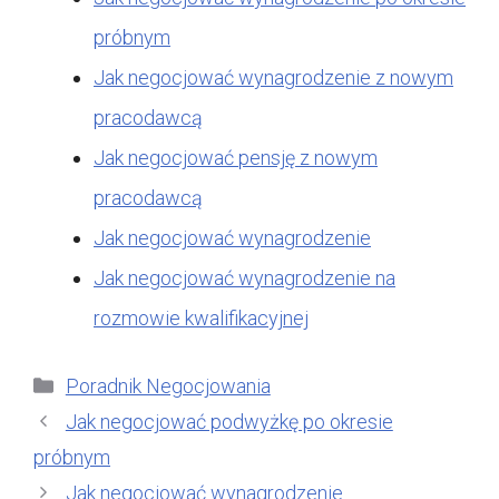
próbnym
Jak negocjować wynagrodzenie z nowym
pracodawcą
Jak negocjować pensję z nowym
pracodawcą
Jak negocjować wynagrodzenie
Jak negocjować wynagrodzenie na
rozmowie kwalifikacyjnej
Kategorie
Poradnik Negocjowania
Jak negocjować podwyżkę po okresie
próbnym
Jak negocjować wynagrodzenie