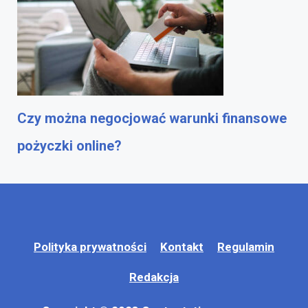
Czy można negocjować warunki finansowe
pożyczki online?
Polityka prywatności
Kontakt
Regulamin
Redakcja