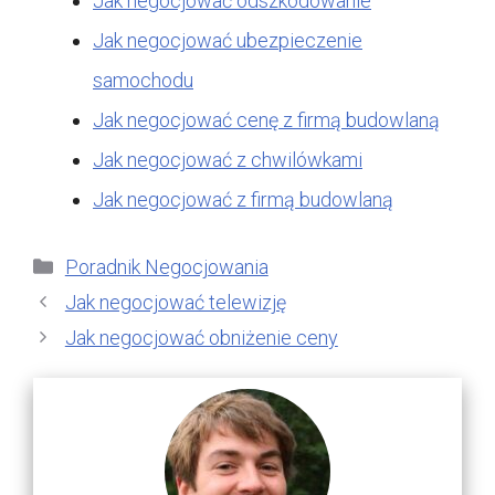
Jak negocjować odszkodowanie
Jak negocjować ubezpieczenie
samochodu
Jak negocjować cenę z firmą budowlaną
Jak negocjować z chwilówkami
Jak negocjować z firmą budowlaną
Kategorie
Poradnik Negocjowania
Jak negocjować telewizję
Jak negocjować obniżenie ceny