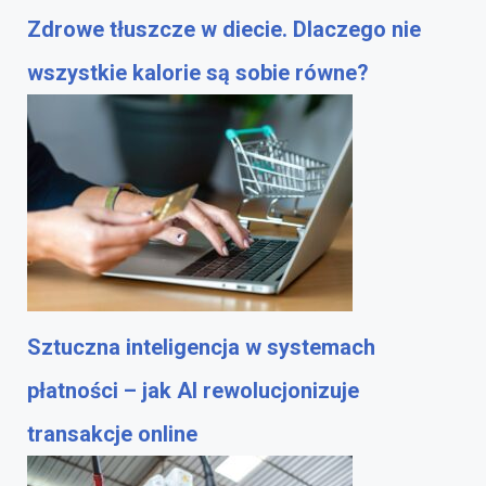
Zdrowe tłuszcze w diecie. Dlaczego nie
wszystkie kalorie są sobie równe?
Sztuczna inteligencja w systemach
płatności – jak AI rewolucjonizuje
transakcje online