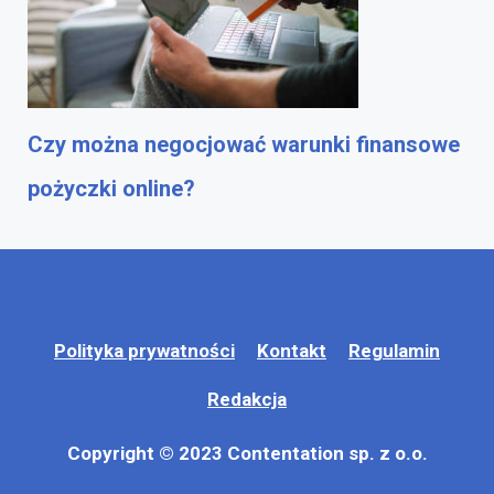
Czy można negocjować warunki finansowe
pożyczki online?
Polityka prywatności
Kontakt
Regulamin
Redakcja
Copyright © 2023 Contentation sp. z o.o.