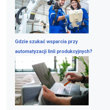
Gdzie szukać wsparcia przy
automatyzacji linii produkcyjnych?