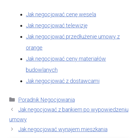
Jak negocjować cenę wesela
Jak negocjować telewizję
Jak negocjować przedłużenie umowy z
orange
Jak negocjować ceny materiałów
budowlanych
Jak negocjować z dostawcami
Kategorie
Poradnik Negocjowania
Jak negocjować z bankiem po wypowiedzeniu
umowy
Jak negocjować wynajem mieszkania