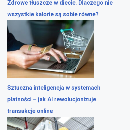
Zdrowe tłuszcze w diecie. Dlaczego nie
wszystkie kalorie są sobie równe?
Sztuczna inteligencja w systemach
płatności – jak AI rewolucjonizuje
transakcje online